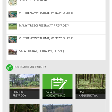
VII TERENOWY TURNIEJ WIEDZY O LESIE
MAMY TRZECI REZERWAT PRZYRODY
VII TERENOWY TURNIEJ WIEDZY O LESIE
SALA EDUKACJI I TRADYCJI LEŚNEJ
POLECANE ARTYKUŁY
POLECANE ARTYKUŁY
POMNIKI
ZASADY
LASY
PRZYRODY
KORZYSTANIA Z
NADLEŚNICTWA
OBIEKTÓW
TURYSTYCZNYCH