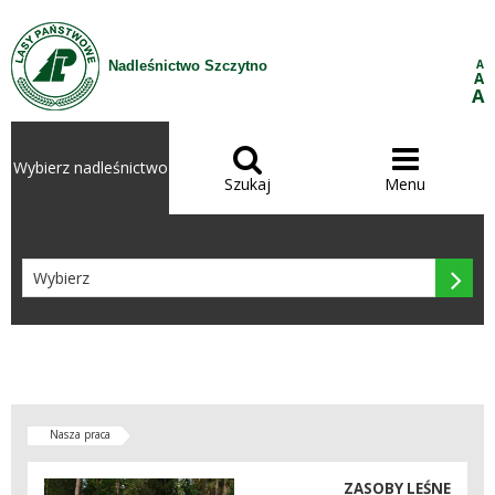
Przejdź do treści
A
Nadleśnictwo Szczytno
A
A


Wybierz nadleśnictwo
Szukaj
Menu

Nasza praca
ZASOBY LEŚNE