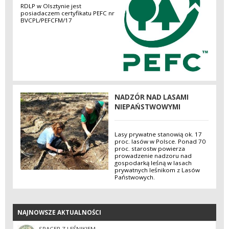
RDLP w Olsztynie jest
posiadaczem certyfikatu PEFC nr
BVCPL/PEFCFM/17
NADZÓR NAD LASAMI
NIEPAŃSTWOWYMI
Lasy prywatne stanowią ok. 17
proc. lasów w Polsce. Ponad 70
proc. starostw powierza
prowadzenie nadzoru nad
gospodarką leśną w lasach
prywatnych leśnikom z Lasów
Państwowych.
NAJNOWSZE AKTUALNOŚCI
NAJNOWSZE AKTUALNOŚCI
SPACER Z LEŚNIKIEM