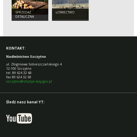
SPRZEDAŻ
ŁOWIECTWO
DETALICZNA
KONTAKT:
Nadleśnictwo Szczytno
ul. Zbigniewa Sobieszczańskiego 4
12-100 Szczytno
tel. 89 624 32 68
fax 89 624 32 69
szczytno@olsztyn.lasy.gov.pl
Śledź nasz kanał YT: