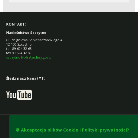
KONTAKT:
Nadleśnictwo Szczytno
ul. Zbigniewa Sobieszczańskiego 4
12-100 Szczytno
tel. 89 624 32 68
fax 89 624 32 69
szczytno@olsztyn.lasy.gov.pl
Śledź nasz kanał YT:
🍪 Akceptacja plików Cookie i Polityki prywatności?