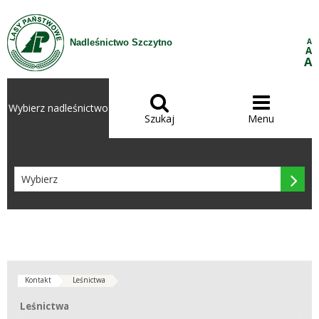
Przejdź do treści
A
Nadleśnictwo Szczytno
A
A


Wybierz nadleśnictwo
Szukaj
Menu

Kontakt
Leśnictwa
Leśnictwa
Leśnictwa