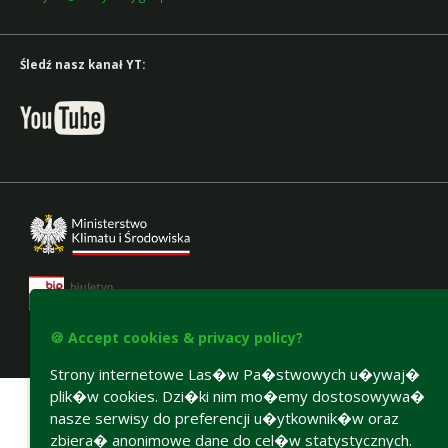
Śledź nasz kanał YT:
🍪 Accept cookies & privacy policy?
Accesibility declaration
Strony internetowe Las�w Pa�stwowych u�ywaj�
plik�w cookies. Dzi�ki nim mo�emy dostosowywa�
nasze serwisy do preferencji u�ytkownik�w oraz
zbiera� anonimowe dane do cel�w statystycznych.