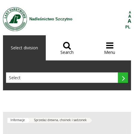
Skip to Content
A
A
Nadleśnictwo Szczytno
A
PL


Select division
Search
Menu

Informacje
Sprzedaż drewna, choinek i sadzonek