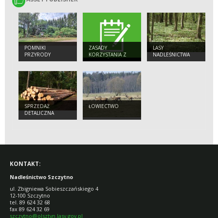
POMNIKI
ZASADY
LASY
PRZYRODY
KORZYSTANIA Z
NADLEŚNICTWA
OBIEKTÓW
TURYSTYCZNYCH
SPRZEDAŻ
ŁOWIECTWO
DETALICZNA
KONTAKT:
Nadleśnictwo Szczytno
ul. Zbigniewa Sobieszczańskiego 4
12-100 Szczytno
tel. 89 624 32 68
fax 89 624 32 69
szczytno@olsztyn.lasy.gov.pl