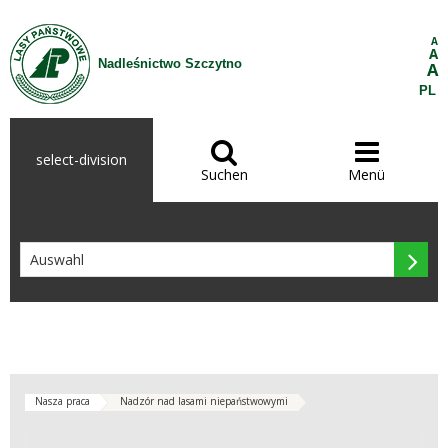
Zum Inhalt wechseln
A
A
Nadleśnictwo Szczytno
A
PL


select-division
Suchen
Menü

Nasza praca
Nadzór nad lasami niepaństwowymi