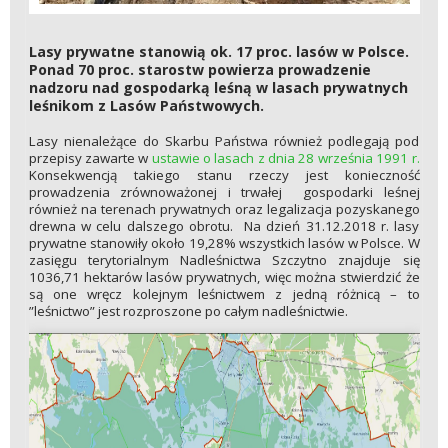
Lasy prywatne stanowią ok. 17 proc. lasów w Polsce.
Ponad 70 proc. starostw powierza prowadzenie
nadzoru nad gospodarką leśną w lasach prywatnych
leśnikom z Lasów Państwowych.
Lasy nienależące do Skarbu Państwa również podlegają pod
przepisy zawarte w
ustawie o lasach z dnia 28 września 1991 r.
Konsekwencją takiego stanu rzeczy jest konieczność
prowadzenia zrównoważonej i trwałej gospodarki leśnej
również na terenach prywatnych oraz legalizacja pozyskanego
drewna w celu dalszego obrotu. Na dzień 31.12.2018 r. lasy
prywatne stanowiły około 19,28% wszystkich lasów w Polsce. W
zasięgu terytorialnym Nadleśnictwa Szczytno znajduje się
1036,71 hektarów lasów prywatnych, więc można stwierdzić że
są one wręcz kolejnym leśnictwem z jedną różnicą – to
”leśnictwo” jest rozproszone po całym nadleśnictwie.