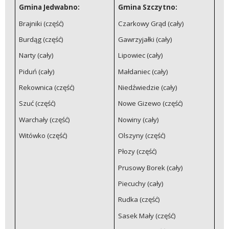
Gmina Jedwabno:
Gmina Szczytno:
Brajniki (część)
Czarkowy Grąd (cały)
Burdąg (część)
Gawrzyjałki (cały)
Narty (cały)
Lipowiec (cały)
Piduń (cały)
Małdaniec (cały)
Rekownica (część)
Niedźwiedzie (cały)
Szuć (część)
Nowe Gizewo (część)
Warchały (część)
Nowiny (cały)
Witówko (część)
Olszyny (część)
Płozy (część)
Prusowy Borek (cały)
Piecuchy (cały)
Rudka (część)
Sasek Mały (część)