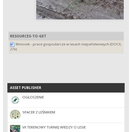
RESOURCES-TO-GET
Wniosek - prace gospodarcze w lasach niepaństwowych (DOCX,
27k)
ASSET PUBLISHER
ASSET PUBLISHER
OGŁOSZENIE
SPACER Z LEŚNIKIEM
VII TERENOWY TURNIEJ WIEDZY O LESIE