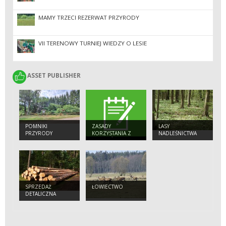
MAMY TRZECI REZERWAT PRZYRODY
VII TERENOWY TURNIEJ WIEDZY O LESIE
ASSET PUBLISHER
ASSET PUBLISHER
POMNIKI
ZASADY
LASY
PRZYRODY
KORZYSTANIA Z
NADLEŚNICTWA
OBIEKTÓW
TURYSTYCZNYCH
SPRZEDAŻ
ŁOWIECTWO
DETALICZNA