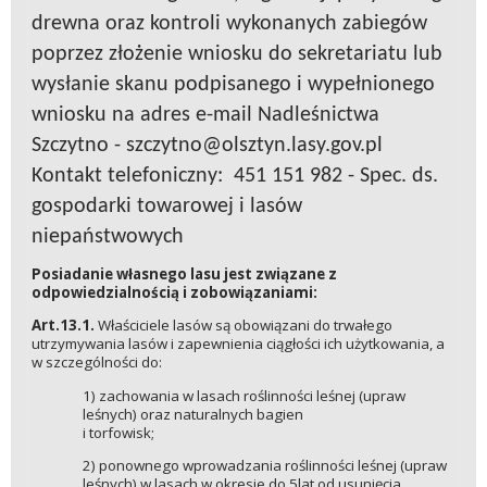
drewna oraz kontroli wykonanych zabiegów
poprzez złożenie wniosku do sekretariatu lub
wysłanie skanu podpisanego i wypełnionego
wniosku na adres e-mail Nadleśnictwa
Szczytno - szczytno@olsztyn.lasy.gov.pl
Kontakt telefoniczny: 451 151 982 - Spec. ds.
gospodarki towarowej i lasów
niepaństwowych
Posiadanie własnego lasu jest związane z
odpowiedzialnością i zobowiązaniami:
Art.13.1.
Właściciele lasów są obowiązani do trwałego
utrzymywania lasów i zapewnienia ciągłości ich użytkowania, a
w szczególności do:
1) zachowania w lasach roślinności leśnej (upraw
leśnych) oraz naturalnych bagien
i torfowisk;
2) ponownego wprowadzania roślinności leśnej (upraw
leśnych) w lasach w okresie do 5lat od usunięcia