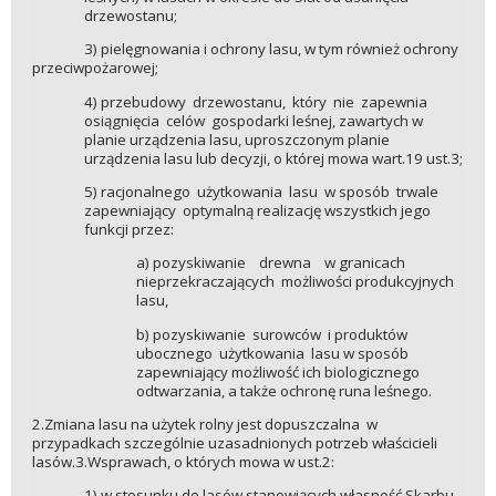
drzewostanu;
3) pielęgnowania i ochrony lasu, w tym również ochrony
przeciwpożarowej;
4) przebudowy drzewostanu, który nie zapewnia
osiągnięcia celów gospodarki leśnej, zawartych w
planie urządzenia lasu, uproszczonym planie
urządzenia lasu lub decyzji, o której mowa wart.19 ust.3;
5) racjonalnego użytkowania lasu w sposób trwale
zapewniający optymalną realizację wszystkich jego
funkcji przez:
a) pozyskiwanie drewna w granicach
nieprzekraczających możliwości produkcyjnych
lasu,
b) pozyskiwanie surowców i produktów
ubocznego użytkowania lasu w sposób
zapewniający możliwość ich biologicznego
odtwarzania, a także ochronę runa leśnego.
2.Zmiana lasu na użytek rolny jest dopuszczalna w
przypadkach szczególnie uzasadnionych potrzeb właścicieli
lasów.3.Wsprawach, o których mowa w ust.2:
1) w stosunku do lasów stanowiących własność Skarbu