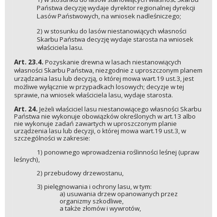
Państwa decyzję wydaje dyrektor regionalnej dyrekcji
Lasów Państwowych, na wniosek nadleśniczego;
2) w stosunku do lasów niestanowiących własności
Skarbu Państwa decyzję wydaje starosta na wniosek
właściciela lasu.
Art. 23.4.
Pozyskanie drewna w lasach niestanowiących
własności Skarbu Państwa, niezgodnie z uproszczonym planem
urządzania lasu lub decyzją, o której mowa wart.19 ust.3, jest
możliwe wyłącznie w przypadkach losowych; decyzje w tej
sprawie, na wniosek właściciela lasu, wydaje starosta.
Art. 24.
Jeżeli właściciel lasu niestanowiącego własności Skarbu
Państwa nie wykonuje obowiązków określonych w art.13 albo
nie wykonuje zadań zawartych w uproszczonym planie
urządzenia lasu lub decyzji, o której mowa wart.19 ust.3, w
szczególności w zakresie:
1) ponownego wprowadzenia roślinności leśnej (upraw
leśnych),
2) przebudowy drzewostanu,
3) pielęgnowania i ochrony lasu, w tym:
a) usuwania drzew opanowanych przez
organizmy szkodliwe,
a także złomów i wywrotów,