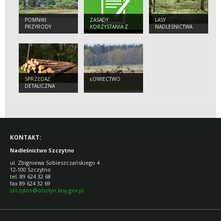
POMNIKI
ZASADY
LASY
PRZYRODY
KORZYSTANIA Z
NADLEŚNICTWA
OBIEKTÓW
TURYSTYCZNYCH
SPRZEDAŻ
ŁOWIECTWO
DETALICZNA
KONTAKT:
Nadleśnictwo Szczytno
ul. Zbigniewa Sobieszczańskiego 4
12-100 Szczytno
tel. 89 624 32 68
fax 89 624 32 69
szczytno@olsztyn.lasy.gov.pl