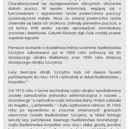
Charakteryzował się występowaniem olbrzymich obszarów
dzikich puszcz. W wyniku kolonizacji, wiążącej się z
karczowaniem i wypalaniem lasów powierzchnia puszczy
systematycznie malała. Wraz ze zmianą powierzchni lasów
zmieniała się także ich struktura. Zniknęły pierwotne puszcze, a
od końca XVIII wieku zaczęto wprowadzać monokultury
sosnowe i świerkowe. Gatunki liściaste dąb i buk zostały prawie
zupełnie wyparte.
Pierwsze wzmianki o działalności leśnej na terenie Nadleśnictwa
Szczytno odnotowano już w 1868 roku (odnoszą się do
dzisiejszego obrębu Małdaniec) oraz 1894 roku (dotyczą
dzisiejszego obrębu Szczytno).
Lasy tworzące obręb Szczytno były od dawna lasami
państwowymi do roku 1915 i wchodziły w skład Nadleśnictwa „
Korpellen "
Od 1915 roku z lasów wschodniej części obrębu wyodrębniona
została samodzielna jednostka administracyjna o nazwie „
Gruneberge "a zachodnia część leśnictwa Narty i Piduń należała
do majątku „ Lanfenwelle " i była użytkowana rolniczo. W 1945
roku po wyzwoleniu w znacznie zmienionych granicach
utworzone zostało Nadleśnictwo Szczytno, w skład którego
weszły lasy państwowe dawnego Nadleśnictwa Gruneberge ,
części Nadleśnictwa Korpellen oraz lasy i słabe grunty porolne