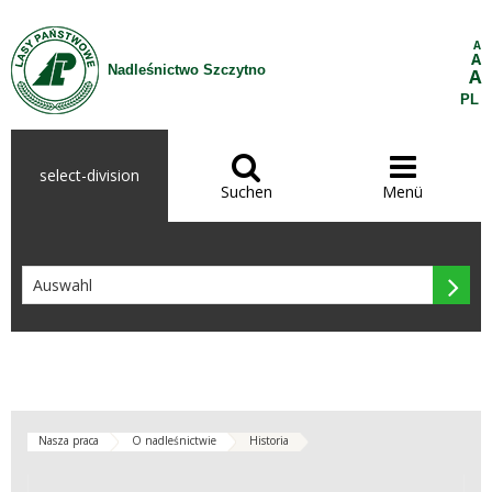
Zum Inhalt wechseln
A
A
Nadleśnictwo Szczytno
A
PL


select-division
Suchen
Menü

Nasza praca
O nadleśnictwie
Historia