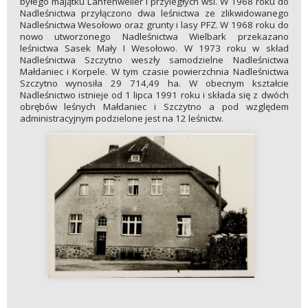
byłego majątku Lanfenweller i przyległych wsi. W 1968 roku do
Nadleśnictwa przyłączono dwa leśnictwa ze zlikwidowanego
Nadleśnictwa Wesołowo oraz grunty i lasy PFZ. W 1968 roku do
nowo utworzonego Nadleśnictwa Wielbark przekazano
leśnictwa Sasek Mały I Wesołowo. W 1973 roku w skład
Nadleśnictwa Szczytno weszły samodzielne Nadleśnictwa
Małdaniec i Korpele. W tym czasie powierzchnia Nadleśnictwa
Szczytno wynosiła 29 714,49 ha. W obecnym kształcie
Nadleśnictwo istnieje od 1 lipca 1991 roku i składa się z dwóch
obrębów leśnych Małdaniec i Szczytno a pod względem
administracyjnym podzielone jest na 12 leśnictw.