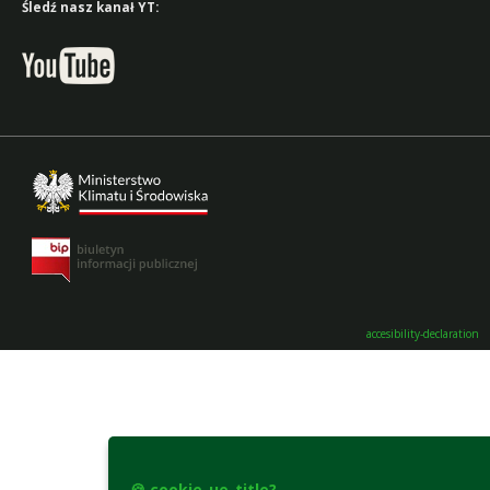
Śledź nasz kanał YT:
accesibility-declaration
🍪 cookie-ue-title?